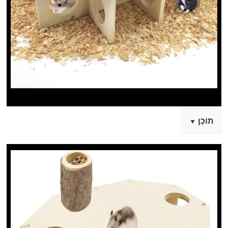
תוֹכֶן