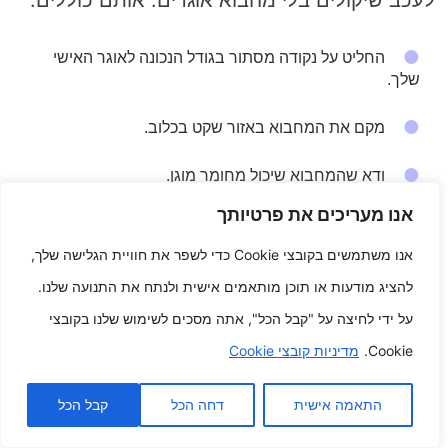
לעכב שיקולים בלי מחבוא אוגרים. אותם כוללים:
החליט על נקודה מסתור בגודל הנכונה לאוגר האישי
שלך.
מקם את המחבוא באזור שקט בכלוב.
ודא שהמחבוא שיכול מחומר מוגן.
אנו מעריכים את פרטיותך
נקה את המחבוא ברציפות.
אנו משתמשים בקובצי Cookie כדי לשפר את חוויית הגלישה שלך,
דרך סיים העצות האלה, שאתה יכול לסייע לוודא
להציג מודעות או תוכן מותאמים אישית ולנתח את התנועה שלנו.
שלאוגר האישי שלך יכול להיות נקודה מסתור מוגן
על ידי לחיצה על "קבל הכל", אתה מסכים לשימוש שלנו בקובצי
ונעים להראות גאווה ממנו.
Cookie.
מדיניות קובצי Cookie
ש: מהם כמה יתרונות נהדרים של מחבוא אוגר?
התאמה אישית
דחה הכל
קבל הכל
ת: מחבואים לאוגרים מספקים נקודה מוגן