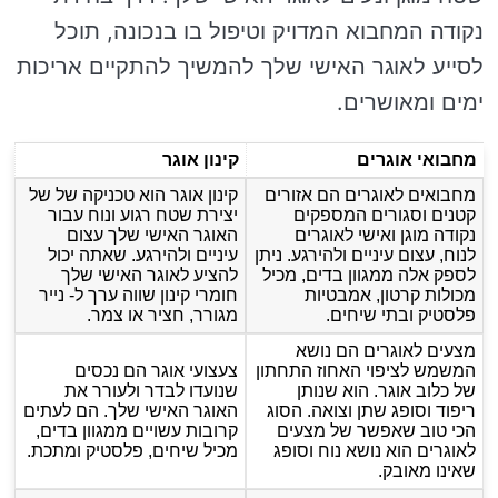
נקודה המחבוא המדויק וטיפול בו בנכונה, תוכל
לסייע לאוגר האישי שלך להמשיך להתקיים אריכות
ימים ומאושרים.
מחבואי אוגרים
קינון אוגר
מחבואים לאוגרים הם אזורים
קינון אוגר הוא טכניקה של של
קטנים וסגורים המספקים
יצירת שטח רגוע ונוח עבור
נקודה מוגן ואישי לאוגרים
האוגר האישי שלך עצום
לנוח, עצום עיניים ולהירגע. ניתן
עיניים ולהירגע. שאתה יכול
לספק אלה ממגוון בדים, מכיל
להציע לאוגר האישי שלך
מכולות קרטון, אמבטיות
חומרי קינון שווה ערך ל- נייר
פלסטיק ובתי שיחים.
מגורר, חציר או צמר.
מצעים לאוגרים הם נושא
המשמש לציפוי האחוז התחתון
צעצועי אוגר הם נכסים
של כלוב אוגר. הוא שנותן
שנועדו לבדר ולעורר את
ריפוד וסופג שתן וצואה. הסוג
האוגר האישי שלך. הם לעתים
הכי טוב שאפשר של מצעים
קרובות עשויים ממגוון בדים,
לאוגרים הוא נושא נוח וסופג
מכיל שיחים, פלסטיק ומתכת.
שאינו מאובק.