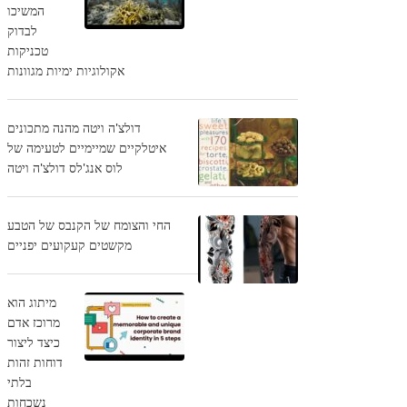
המשיכו
לבדוק
טכניקות
אקולוגיות ימיות מגוונות
דולצ'ה ויטה מהנה מתכונים
איטלקיים שמיימיים לטעימה של
לוס אנג'לס דולצ'ה ויטה
החי והצומח של הקנבס של הטבע
מקשטים קעקועים יפניים
מיתוג הוא
מרוכז אדם
כיצד ליצור
דוחות זהות
בלתי
נשכחות