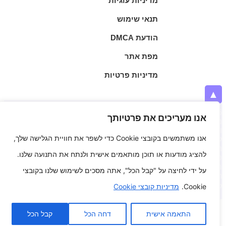
מדיניות עוגיות
תנאי שימוש
הודעת DMCA
מפת אתר
מדיניות פרטיות
▲
| © 2026 | אילאי הררי הוא יזם דיגיטלי וחובב משחקים
Fikuk.com
אנו מעריכים את פרטיותך
מושבע, והוא הקים את fikuk.com מתוך רצון ליצור מקום פשוט
ונגיש שבו אנשים יכולים ליהנות ממשחקים בדפדפן בכל רגע פנוי.
אנו משתמשים בקובצי Cookie כדי לשפר את חוויית הגלישה שלך,
לאורך השנים הוא פיתח עניין עמוק בעולם האינטרנט והבידור
המקוון, ולכן החליט לשלב בין אהבתו למשחקים לבין היכולת לבנות
להציג מודעות או תוכן מותאמים אישית ולנתח את התנועה שלנו.
פלטפורמה שמביאה כיף לשחקנים מכל העולם. בעזרת חזון של
חוויית משחק מהירה, חינמית וקלה לשימוש הוא ממשיך לפתח את
על ידי לחיצה על "קבל הכל", אתה מסכים לשימוש שלנו בקובצי
fikuk.com, ובמקביל הוא שואף להרחיב את מגוון המשחקים ולהגיע
Cookie.
מדיניות קובצי Cookie
לקהל שחקנים רחב יותר. 🎮
התאמה אישית
דחה הכל
קבל הכל