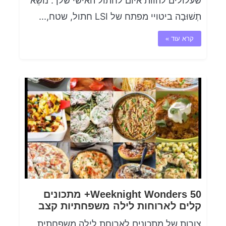
שעלולים להוות איום לחתול האישי שלך. נוֹשֵׂא
תְשׁוּבָה ביטויי מפתח של LSI חתול, שטח,...
קרא עוד »
Weeknight Wonders 50+ מתכונים
קלים לארוחות לילה משפחתיות קצב
צורות של מתכונים לארוחת לילה משפחתית