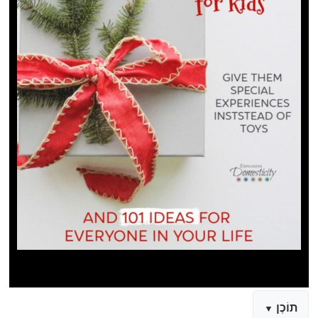
תוֹכֶן