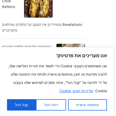
Chile
Relleno
Revelations משחררים את הטעם של פלפלים ממולאים
מקסיקניים
קעקועים של פיוז'ן קלאסי החוגגים
וריאציות ומשמעות
אנו מעריכים את פרטיותך
אנו משתמשים בקובצי Cookie כדי לשפר את חוויית הגלישה שלך,
לחישות
אומנות
להציג מודעות או תוכן מותאמים אישית ולנתח את התנועה שלנו.
קעקועים
על ידי לחיצה על "קבל הכל", אתה מסכים לשימוש שלנו בקובצי
קטנים בפרק
Cookie.
מדיניות קובצי Cookie
כף היד ולא
באמצעות סקירות עוצמתיים
התאמה אישית
דחה הכל
קבל הכל
הופ על הסיפון תחבורה ציבורית היא