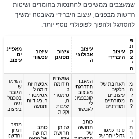
שמעצבים ממשיכים להתנסות בחומרים ושיטות
חדשות מבפנים, עיצוב היברידי מאובטח ימשיך
להסתגל ולהפוך לפופולרי נוסף יותר.
פ
ונ
עיצוב
מאפיינ
ק
עיצוב
עיצוב
עיצוב
אבולוצי
ים
צ
היברידי
מסוגנן
עכשווי
ה
עיצוב
י
ה
אפשרויו
המעבר
השימו
מ
תערובת של
ת דומה
אפשרויות
ההדרגתי
ש
ה
חלקים
ל
דומה ל
מעיצוב
הגובר
ז
עיצוביים
סימטרי
אסימטרי
קונבנציונ
בטכנול
ה
מסורתיים
ה,
ה, ניגודיות
לי
וגיה
?
ומודרניים
יציבות
ותנועה
לעכשווי
בעיצוב
וקלות
י
כותב
מתיר
ת
תחושה
שנותן
כותב
פונה למגוון
דמיון
ר
של
תחושת
תחושה
גדול יותר של
וחדשנו
ונ
המשכיות
איזון
של הנאה