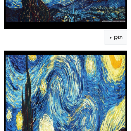
תוֹכֶן