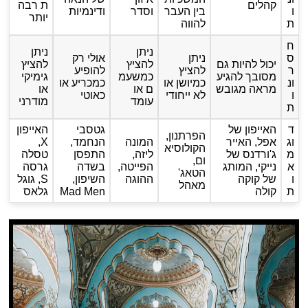
קהלים
ת רבה
ו
בין העבר
וסדר
ודינמיות
יותר
ת
להווה
ח
ניתן
ניתן
ס
ניתן
אולי רק
יכול להיות גם
להציץ
להציץ
ר
להציץ
להופיע
מסובך להגיע
כמשעמ
גימיקי
ונ
כמיושן או
כמכריע או
מראה מגובש
ם או
או
ו
לא ייחודי
כאוטי
עומד
מודרני
ת
ד
האייפון של
גטסבי
האייפון
הפרתנון,
וג
אפל, האייר
המונה
הנחמד,
X,
הקולוסיא
מ
ג'ורדנס של
ליזה,
התפסן
טסלה
ום,
א
נייקי, המותג
הפייטה,
בשדה
גרסה
הטאג'
ו
של קוקה
ההוגה
השיפון,
S, גוגל
מאהל
ת
קולה
Mad Men
גלאס