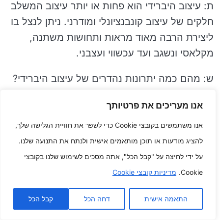
ת: עיצוב היברידי הוא פחות או יותר עיצוב המשלב
חלקים של עיצוב קונבנציונלי ומודרני. ניתן לנצל בו
ליצירת הרבה מאוד מראות ותחושות משתנה,
מקלאסי ונשגב ועד עכשווי ועצבני.
ש: מהם כמה יתרונות נהדרים של עיצוב היברידי?
ת: ישנם הטבות הרבה מ לשמש בעיצוב היברידי,
אנו מעריכים את פרטיותך
משלב:
אנו משתמשים בקובצי Cookie כדי לשפר את חוויית הגלישה שלך,
להציג מודעות או תוכן מותאמים אישית ולנתח את התנועה שלנו.
זה אולי רק ליצור עיצוב מעולה יותר ויזואלית ומושך.
על ידי לחיצה על "קבל הכל", אתה מסכים לשימוש שלנו בקובצי
זה אולי רק להפוך את העיצוב למגוון יותר וניתן
Cookie.
מדיניות קובצי Cookie
להתאמה להקשרים יותר מכמה.
התאמה אישית
דחה הכל
קבל הכל
זה אולי רק להושיט יד ליצור עיצוב נצחי יותר שלא יתיישן
פתאום.