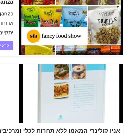
travaganza
ארוחות
יתקיים על ה-25 ב
קרא ע