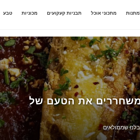
מתנות
מתכוני אוכל
תבניות קעקועים
מכוניות
טבע
Chile Relleno Revelatio משחררים את הטעם של
 שיטה גלובלי יצירות אמנות
וגגים וריאציות ומשמעות
ונים ומשמעותיים קעקועים היתוך