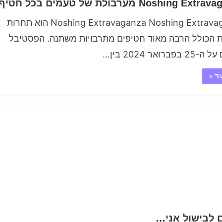
Noshing Ex מערבולת של טעמים בכל חטיף
Noshing Extravaganza Noshing Extravaganza הוא תחרות
 הכולל הרבה מאוד חטיפים מתרבויות משתנה. הפסטיבל
פברואר 2024 בין...
וד »
אנין קולינרי המאמן ללא תחרות לכלי ומרכיבים לבישול אנין טעם עבור פנאט האוכל