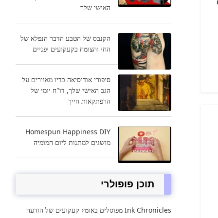
האישי שלך
הקנבס של הטבע הדבר הנפלא של
החי והצומח בקעקועים יפניים
סיפורי אודיסיאה בדיו מאוירים על
הגב האישי שלך, דו"ח יומי של
הרפתקאות חייך
Homespun Happiness DIY
מושגים למתנות ליום המומיה
תוכן פופולרי
Ink Chronicles מפוסלים באומץ קעקועים של הודעה