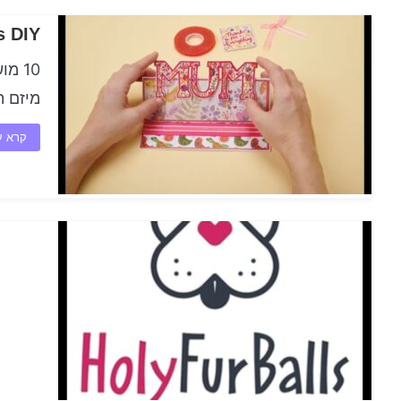
iness DIY
10 מ
מיזם ת
קרא ע