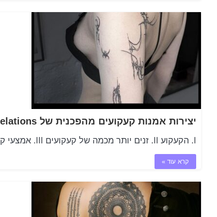
I. הקעקוע II. זנים יותר מכמה של קעקועים III. אמצעי קבלת קעקוע IV. בחירת אמן קעקועים V. תרופה לאחר קעקוע…
קרא עוד »