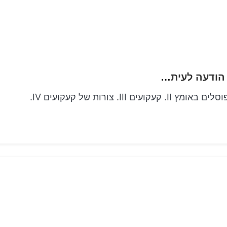
Ink Chronicles מפוסלים באומץ קעקועים של הודעה לעיתונות שמספרים נרטיב
כרוניקות דיו: נרטיבים מעוצבים בקעקועים של טענה מפוסלים באומץ II. קעקועים III. צורות של קעקועים IV.