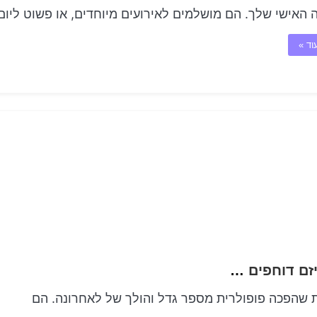
האישי שלך. הם מושלמים לאירועים מיוחדים, או פשוט ליו
וד »
האמת הגדירה מחדש כיצד קעקועים של ריאליזם דוחפים את מחסומים האמנות המסורתית
 שהפכה פופולרית מספר גדל והולך של לאחרונה. הם