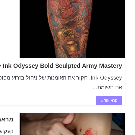
Ink Odyssey Bold Sculpted Army Mastery קעקוע פורסם
Ink Odyssey: חקור את האומנות של ניהול בזר
את תשומת…
קרא עוד »
מראה 
קעקועי