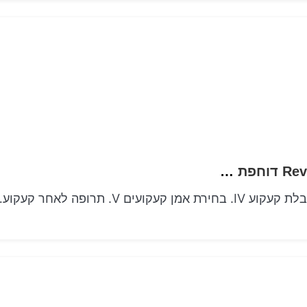
יצירות אמנות קעקועים מהפכנית של Revelations דוחפת את מחסומים היצירתיות