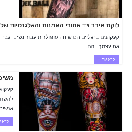
קעקועים ברגליים הם שיחה פופולרית עבור נשים וגברי
את עצמך, והם…
קרא עוד »
משיכה
קעקועי
להשתנו
אנשים
קרא ע