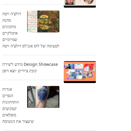
דולצ'ה ויטה
מהנה
מתכונים
איטלקיים
שמיימיים
לטעימה של לוס אנג'לס דולצ'ה ויטה
Design Showcase מידע ליצירת
קובץ ציורים יוצא דופן
אגדות
הגפיים
התחתונות
קעקועים
מופלאים
שיעצור את הנשימה